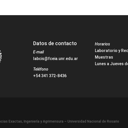
Datos de contacto
Horarios
Laboratorio y Re
E-mail
Muestras
labcis@fceia.unr.edu.ar
Lunes a Jueves de
Teléfono
+54 341 372-8436
cias Exactas, Ingeniería y Agrimensura – Universidad Nacional de Rosario